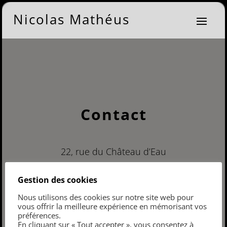
Nicolas Mathéus
Contact
22, rue du Château d’Eau
F-75010 PARIS
Gestion des cookies
+33 6 81 37 25 69
Nous utilisons des cookies sur notre site web pour
vous offrir la meilleure expérience en mémorisant vos
@nicolas4matheus
préférences.
En cliquant sur « Tout accepter », vous consentez à