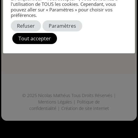
l'utilisation de TOUS les cookies. Cependant, vous
contact@matheusphoto.com
pouvez aller sur « Paramètres » pour choisir vos
préférences.
Refuser
Paramètres
Tout accepter
© 2025 Nicolas Mathéus Tous Droits Réservés |
Mentions Légales
|
Politique de
confidentialité
|
Création de site Internet