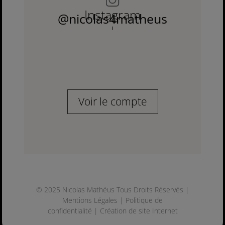
Instagram
@nicolas4matheus
Voir le compte
© 2025 Nicolas Mathéus Tous Droits Réservés |
Mentions Légales
|
Politique de
confidentialité
|
Création de site Internet