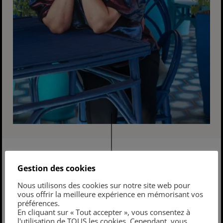
Gestion des cookies
À découvrir également
Nous utilisons des cookies sur notre site web pour
vous offrir la meilleure expérience en mémorisant vos
préférences.
En cliquant sur « Tout accepter », vous consentez à
l'utilisation de TOUS les cookies. Cependant, vous